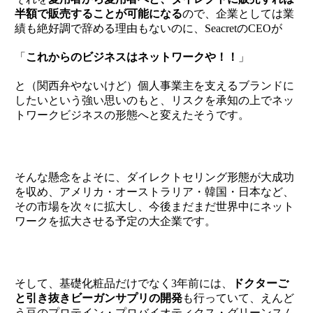
半額で販売することが可能になる
ので、企業としては業
績も絶好調で辞める理由もないのに、SeacretのCEOが
「
これからのビジネスはネットワークや！！
」
と（関西弁やないけど）
個人事業主を支えるブランド
に
したいという強い思いのもと、リスクを承知の上でネッ
トワークビジネスの形態へと変えたそうです。
そんな懸念をよそに、ダイレクトセリング形態が大成功
を収め、アメリカ・
オ
ーストラリア・韓国・日本など、
その市場を次々に拡大し、今後まだまだ世界中にネット
ワークを拡大させる予定の大企業です。
そして、基礎化粧品だけでなく3年前には、
ドクターご
と引き抜きビーガンサプリの開発
も行っていて、
えんど
う豆のプロテイン・プロバイ
オ
ティクス・グリーンスム